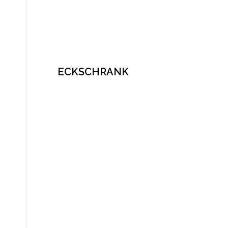
FURNIER
ECKSCHRANK
BADEZIMMER
ACCESSOIR
2K LACK
LINOLEUM
BETT
EDELSTAHL